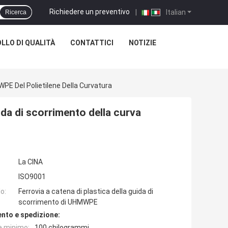
Richiedere un preventivo
|
Italian
Ricerca
LLO DI QUALITÀ
CONTATTICI
NOTIZIE
PE Del Polietilene Della Curvatura
ida di scorrimento della curva
La CINA
ISO9001
o:
Ferrovia a catena di plastica della guida di
scorrimento di UHMWPE
nto e spedizione:
e minimo:
100 chilogrammi