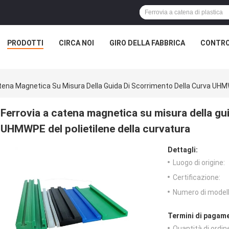
PRODOTTI
CIRCA NOI
GIRO DELLA FABBRICA
CONTRO
tena Magnetica Su Misura Della Guida Di Scorrimento Della Curva UHMW
Ferrovia a catena magnetica su misura della gu
UHMWPE del polietilene della curvatura
Dettagli:
Luogo di origine:
Certificazione:
Numero di modell
Termini di pagame
Quantità di ordin