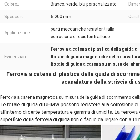
Colore::
Bianco, verde, blu personalizzato
Dimen
Spessore::
6-200 mm
Carat
parti meccaniche resistenti alla
Applicazione::
corrosione e resistenti all'uso
Ferrovia a catena di plastica della guida 
Evidenziare:
Rotaie di guida magnetiche della curvatu
Rotaie di guida a catena su misura del uh
Ferrovia a catena di plastica della guida di scorri
scanalatura della striscia di u
Ferrovia a catena magnetica su misura della guida di scorrimento dell
Le rotaie di guida di UHMW possono resistere alla corrosione di v
all'interno di certe temperatura e gamma di umidità. La ferrovia d
superficie della ferrovia di guida non è facile da legare con altri 