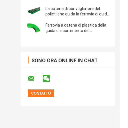
resistenza della lama di UHMWPE
per la macchina
La catena di convogliatore del
polietilene guida la ferrovia di guida
lineare resistente all'uso di
UHMWPE
Ferrovia a catena di plastica della
guida di scorrimento del
trasportatore di scanalatura della
striscia di usura del polietilene T
UHMWPE
SONO ORA ONLINE IN CHAT