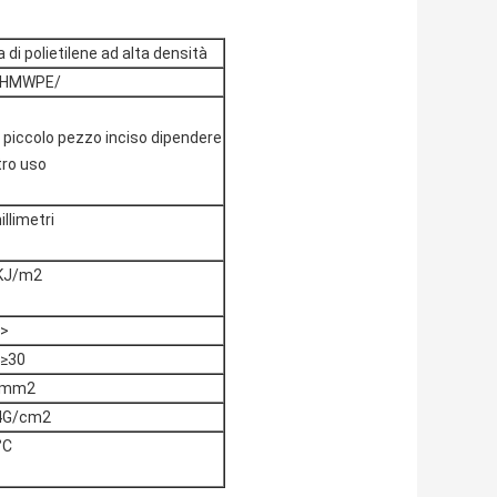
 di polietilene ad alta densità
UHMWPE/
piccolo pezzo inciso dipendere
tro uso
llimetri
KJ/m2
>
≥30
/mm2
4G/cm2
°C