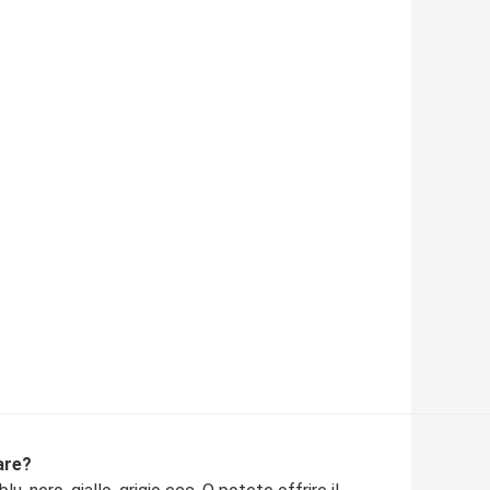
.
are?