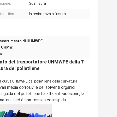
sione:
Su misura
teristica:
la resistenza all'usura
di scorrimento di UHMWPE
,
ra UHMW
,
mw
mento del trasportatore UHMWPE della T-
sura del polietilene
a curva UHMWPE del polietilene della curvatura
ari media corrosivi e dei solventi organici
i guida del polietilene ha alta anti-adesione, la
materiali ed è non tossica ed insipida.