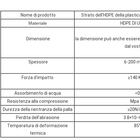
Nome di prodotto
Strato dell'HDPE della plastica
Materiale
HDPE DI 
Dimensione
la dimensione può anche essere 
dal vos
Spessore
6-200 mi
Forza d'impatto
≥140 
Assorbimento di acqua
<0
Resistenza alla compressione
Mpa 
Durezza della rientranza della palla
≥20N
Perdita dell'abrasione
3.8×10-
Temperatura di deformazione
85
termica