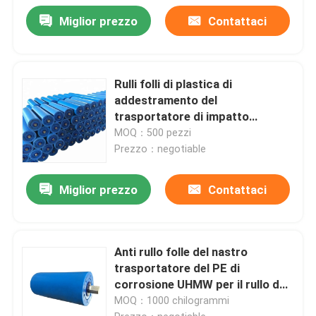
Miglior prezzo
Contattaci
Rulli folli di plastica di
addestramento del
trasportatore di impatto
dell'HDPE del tubo a 4 pollici del
MOQ：500 pezzi
polimero
Prezzo：negotiable
Miglior prezzo
Contattaci
Anti rullo folle del nastro
trasportatore del PE di
corrosione UHMW per il rullo del
trasportatore del trasportatore
MOQ：1000 chilogrammi