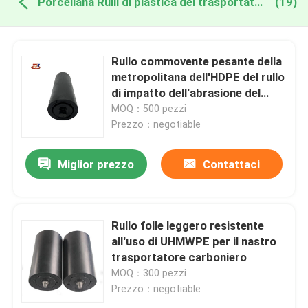
Porcellana Rulli di plastica del trasportatore
(19)
Rullo commovente pesante della
metropolitana dell'HDPE del rullo
di impatto dell'abrasione del
trasportatore resistente del
MOQ：500 pezzi
polimero
Prezzo：negotiable
Miglior prezzo
Contattaci
Rullo folle leggero resistente
all'uso di UHMWPE per il nastro
trasportatore carboniero
MOQ：300 pezzi
Prezzo：negotiable