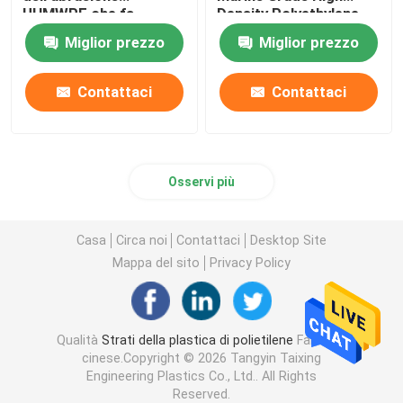
UHMWPE che fa
Density Polyethylene
scorrere bordo Marine
riempie il paraurti del
Miglior prezzo
Miglior prezzo
Fender Frontal Pads
bacino dell'HDPE
Contattaci
Contattaci
Osservi più
Casa
Circa noi
Contattaci
Desktop Site
Mappa del sito
Privacy Policy
Qualità
Strati della plastica di polietilene
Fabbrica
cinese.Copyright © 2026 Tangyin Taixing
Engineering Plastics Co., Ltd.. All Rights
Reserved.