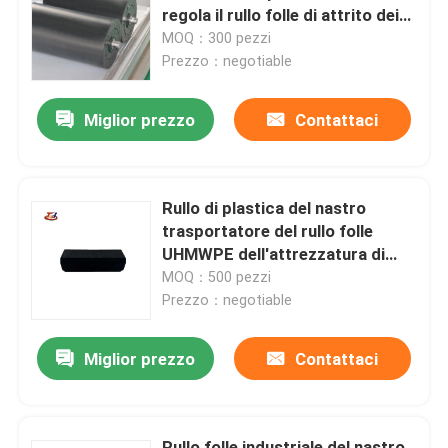
regola il rullo folle di attrito dei
rulli
MOQ：300 pezzi
Giro della fabbrica
Prezzo：negotiable
Miglior prezzo
Contattaci
Controllo di qualità
Contattici
Rullo di plastica del nastro
trasportatore del rullo folle
Notizie
UHMWPE dell'attrezzatura di
maneggio del materiale
MOQ：500 pezzi
Prezzo：negotiable
Strati della plastica di polietilene
Miglior prezzo
Contattaci
Fodera di UHMWPE
Stuoie a terra di protezione
Rullo folle industriale del nastro