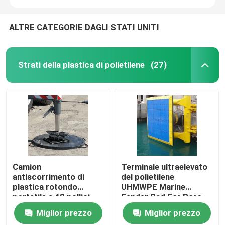
ALTRE CATEGORIE DAGLI STATI UNITI
Strati della plastica di polietilene
(27)
Camion
Terminale ultraelevato
antiscorrimento di
del polietilene
plastica rotondo
UHMWPE Marine
portatile a 48 pollici
Fender Pad For Roro
Crane Outrigger Pad
del peso molecolare
Miglior prezzo
Miglior prezzo
del polietilene