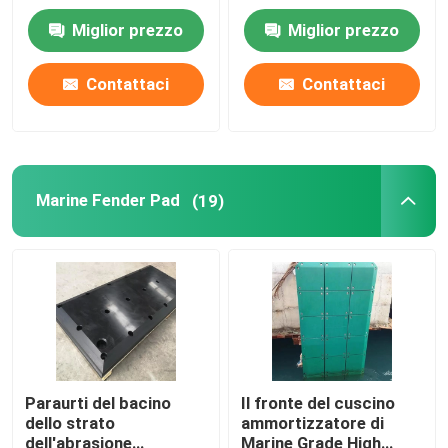
della gru della
cuscinetti resistenti
Miglior prezzo
Miglior prezzo
sicurezza dell'HDPE di
dell'intelaiatura di base
500x500mm riempie
della gru
Crane Foot Pads
Contattaci
Contattaci
Marine Fender Pad
(19)
Paraurti del bacino
Il fronte del cuscino
dello strato
ammortizzatore di
dell'abrasione
Marine Grade High