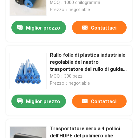
porti
MOQ：1000 chilogrammi
Prezzo：negotiable
Miglior prezzo
Contattaci
Rullo folle di plastica industriale
regolabile del nastro
trasportatore del rullo di guida
UHMWPE
MOQ：300 pezzi
Prezzo：negotiable
Casa
Miglior prezzo
Contattaci
Prodotti
Trasportatore nero a 4 pollici
dell'HDPE del polimero che
Circa noi