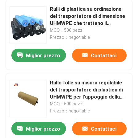
Rulli di plastica su ordinazione
pista di pattinaggio sul ghiaccio sintetica
del trasportatore di dimensione
UHMWPE che trattano il
cuscinetto a rulli della guida
MOQ：500 pezzi
tagliere di plastica
Prezzo：negotiable
Miglior prezzo
Contattaci
Rullo folle su misura regolabile
del trasportatore di plastica di
UHMWPE per l'appoggio della
cinghia
MOQ：500 pezzi
Prezzo：negotiable
Miglior prezzo
Contattaci