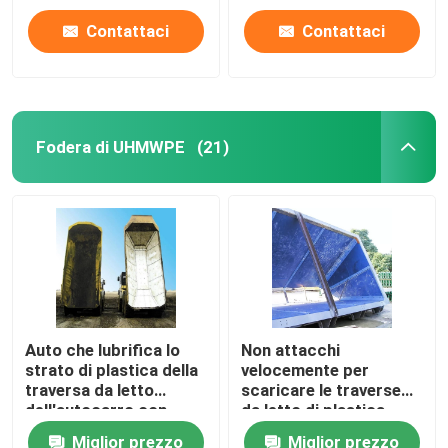
Contattaci
Contattaci
Fodera di UHMWPE
(21)
Auto che lubrifica lo
Non attacchi
strato di plastica della
velocemente per
traversa da letto
scaricare le traverse
dell'autocarro con
da letto di plastica
cassone ribaltabile di
composite
Miglior prezzo
Miglior prezzo