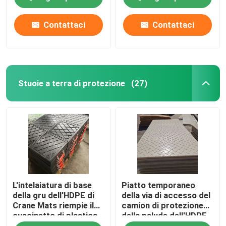
Clay Body Lining
dell'autocarro con
UHMWPE
cassone ribaltabile del
polietilene UHMWPE
Contattaci
Contattaci
Stuoie a terra di protezione
(27)
L'intelaiatura di base
Piatto temporaneo
della gru dell'HDPE di
della via di accesso del
Crane Mats riempie il
camion di protezione
cuscinetto di plastica
della palude dell'HDPE
di distribuzione di
a terra sintetico della