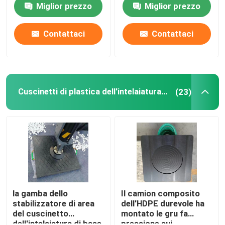
Miglior prezzo
Miglior prezzo
carico del polietilene
stuoia
Contattaci
Contattaci
Cuscinetti di plastica dell'intelaiatura di base della gru
(23)
la gamba dello
Il camion composito
stabilizzatore di area
dell'HDPE durevole ha
del cuscinetto
montato le gru fa
dell'intelaiatura di base
pressione sui