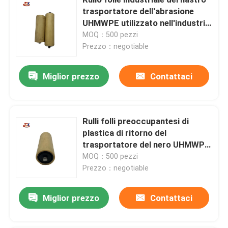
trasportatore dell'abrasione
UHMWPE utilizzato nell'industria
Cuscinetti di plastica dell'intelaiatura di base della gru
chimica
MOQ：500 pezzi
Prezzo：negotiable
Rulli di plastica del trasportatore
Miglior prezzo
Contattaci
Marine Fender Pad
Rulli folli preoccupantesi di
Bordo del polietilene del boro
plastica di ritorno del
trasportatore del nero UHMWPE
Strato di plastica dell'HDPE
di rendimento elevato
MOQ：500 pezzi
Prezzo：negotiable
Strato di plastica di UHMWPE
Miglior prezzo
Contattaci
parti di plastica lavorate