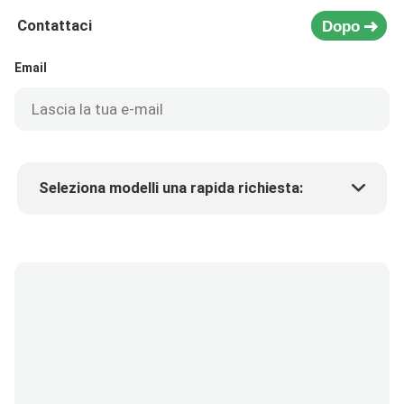
Contattaci
Dopo
Email
Seleziona modelli una rapida richiesta:
Prezzo del prodotto
Min.order quantity
Richiedi un campione
Più dettagli